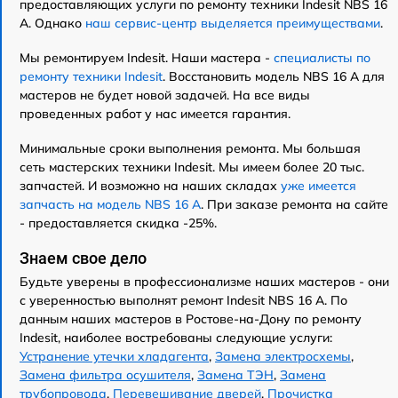
предоставляющих услуги по ремонту техники Indesit NBS 16
A. Однако
наш сервис-центр выделяется преимуществами
.
Мы ремонтируем Indesit. Наши мастера -
специалисты по
ремонту техники Indesit
. Восстановить модель NBS 16 A для
мастеров не будет новой задачей. На все виды
проведенных работ у нас имеется гарантия.
Минимальные сроки выполнения ремонта. Мы большая
сеть мастерских техники Indesit. Мы имеем более 20 тыс.
запчастей. И возможно на наших складах
уже имеется
запчасть на модель NBS 16 A
. При заказе ремонта на сайте
- предоставляется скидка -25%.
Знаем свое дело
Будьте уверены в профессионализме наших мастеров - они
с уверенностью выполнят ремонт Indesit NBS 16 A. По
данным наших мастеров в Ростове-на-Дону по ремонту
Indesit, наиболее востребованы следующие услуги:
Устранение утечки хладагента
,
Замена электросхемы
,
Замена фильтра осушителя
,
Замена ТЭН
,
Замена
трубопровода
,
Перевешивание дверей
,
Прочистка