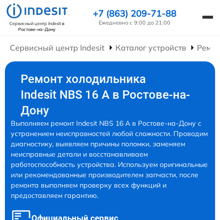
+7 (863) 209-71-88
Ежедневно с 9:00 до 21:00
Сервисный центр Indesit
в
Ростове-на-Дону
Сервисный центр Indesit
Каталог устройств
Ремон
Ремонт холодильника
Indesit NBS 16 A в Ростове-на-
Дону
Выполняем ремонт Indesit NBS 16 A в Ростове-на-Дону с
устранением неисправностей любой сложности. Проводим
диагностику, выявляем причины поломки, заменяем
неисправные детали и восстанавливаем
работоспособность устройства. Используем оригинальные
или рекомендованные производителем запчасти, после
ремонта выполняем проверку всех функций и
предоставляем гарантию.
Официальный сервис