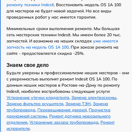
ремонту техники Indesit
. Восстановить модель OS 1A 100
для мастеров не будет новой задачей. На все виды
проведенных работ у нас имеется гарантия.
Минимальные сроки выполнения ремонта. Мы большая
сеть мастерских техники Indesit. Мы имеем более 20 тыс.
запчастей. И возможно на наших складах
уже имеется
запчасть на модель OS 1A 100
. При заказе ремонта на
сайте - предоставляется скидка -25%.
Знаем свое дело
Будьте уверены в профессионализме наших мастеров - они
с уверенностью выполнят ремонт Indesit OS 1A 100. По
данным наших мастеров в Ростове-на-Дону по ремонту
Indesit, наиболее востребованы следующие услуги:
Устранение утечки хладагента
,
Замена электросхемы
,
Замена фильтра осушителя
,
Замена ТЭН
,
Замена
трубопровода
,
Перевешивание дверей
,
Прочистка
дренажной системы
,
Ремонт датчика морозильного
отделения
,
Устранение засора трубопровода
,
Ремонт
испарителя
.