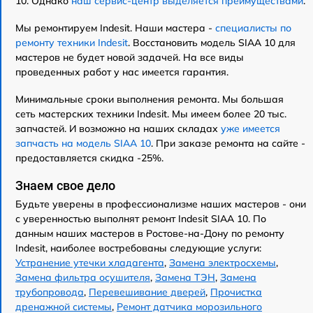
10. Однако
наш сервис-центр выделяется преимуществами
.
Мы ремонтируем Indesit. Наши мастера -
специалисты по
ремонту техники Indesit
. Восстановить модель SIAA 10 для
мастеров не будет новой задачей. На все виды
проведенных работ у нас имеется гарантия.
Минимальные сроки выполнения ремонта. Мы большая
сеть мастерских техники Indesit. Мы имеем более 20 тыс.
запчастей. И возможно на наших складах
уже имеется
запчасть на модель SIAA 10
. При заказе ремонта на сайте -
предоставляется скидка -25%.
Знаем свое дело
Будьте уверены в профессионализме наших мастеров - они
с уверенностью выполнят ремонт Indesit SIAA 10. По
данным наших мастеров в Ростове-на-Дону по ремонту
Indesit, наиболее востребованы следующие услуги:
Устранение утечки хладагента
,
Замена электросхемы
,
Замена фильтра осушителя
,
Замена ТЭН
,
Замена
трубопровода
,
Перевешивание дверей
,
Прочистка
дренажной системы
,
Ремонт датчика морозильного