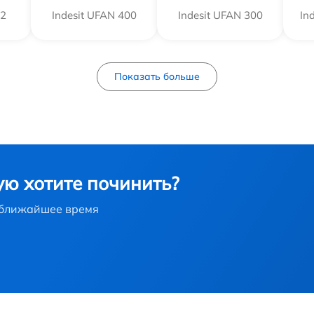
12
Indesit UFAN 400
Indesit UFAN 300
In
Показать больше
ую хотите починить?
в ближайшее время