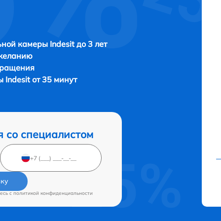
ной камеры Indesit до 3 лет
 желанию
бращения
Indesit от 35 минут
я со специалистом
вку
есь c
политикой конфиденциальности