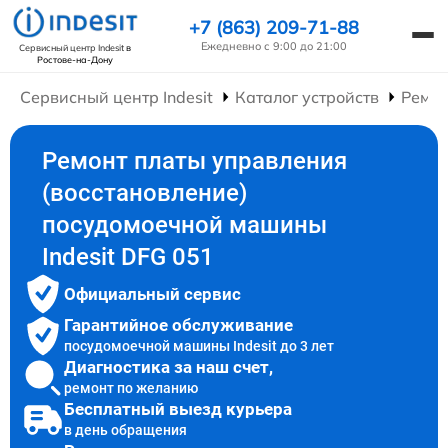
+7 (863) 209-71-88
Ежедневно с 9:00 до 21:00
Сервисный центр Indesit
в
Ростове-на-Дону
Сервисный центр Indesit
Каталог устройств
Ремо
Ремонт платы управления
(восстановление)
посудомоечной машины
Indesit DFG 051
Официальный сервис
Гарантийное обслуживание
посудомоечной машины Indesit до 3 лет
Диагностика за наш счет,
ремонт по желанию
Бесплатный выезд курьера
в день обращения