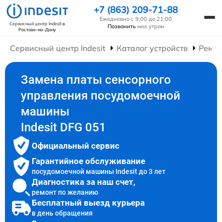
+7 (863) 209-71-88
Ежедневно с 9:00 до 21:00
Сервисный центр Indesit
в
Позвонить
мне утром
Ростове-на-Дону
Сервисный центр Indesit
Каталог устройств
Ремо
Замена платы сенсорного
управления посудомоечной
машины
Indesit DFG 051
Официальный сервис
Гарантийное обслуживание
посудомоечной машины Indesit до 3 лет
Диагностика за наш счет,
ремонт по желанию
Бесплатный выезд курьера
в день обращения