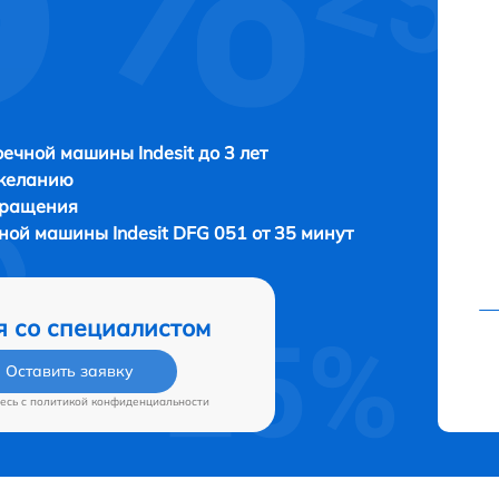
1
ечной машины Indesit до 3 лет
 желанию
бращения
чной машины
Indesit DFG 051 от 35 минут
я со специалистом
Оставить заявку
есь c
политикой конфиденциальности