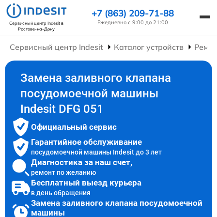
+7 (863) 209-71-88
Ежедневно с 9:00 до 21:00
Сервисный центр Indesit
в
Ростове-на-Дону
Сервисный центр Indesit
Каталог устройств
Ремо
Замена заливного клапана
посудомоечной машины
Indesit DFG 051
Официальный сервис
Гарантийное обслуживание
посудомоечной машины Indesit до 3 лет
Диагностика за наш счет,
ремонт по желанию
Бесплатный выезд курьера
в день обращения
Замена заливного клапана посудомоечной
машины