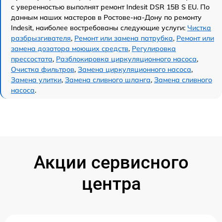
с уверенностью выполнят ремонт Indesit DSR 15B S EU. По
данным наших мастеров в Ростове-на-Дону по ремонту
Indesit, наиболее востребованы следующие услуги:
Чистка
разбрызгивателя
,
Ремонт или замена патрубка
,
Ремонт или
замена дозатора моющих средств
,
Регулировка
прессостата
,
Разблокировка циркуляционного насоса
,
Очистка фильтров
,
Замена циркуляционного насоса
,
Замена улитки
,
Замена сливного шланга
,
Замена сливного
насоса
.
Акции сервисного
центра