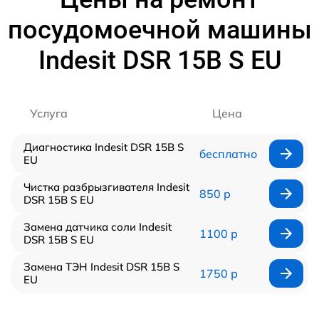
посудомоечной машины
Indesit DSR 15B S EU
Услуга
Цена
Диагностика Indesit DSR 15B S
бесплатно
EU
Чистка разбрызгивателя Indesit
850 р
DSR 15B S EU
Замена датчика соли Indesit
1100 р
DSR 15B S EU
Замена ТЭН Indesit DSR 15B S
1750 р
EU