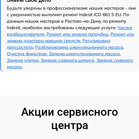
Будьте уверены в профессионализме наших мастеров - они
с уверенностью выполнят ремонт Indesit ICD 661 S EU. По
данным наших мастеров в Ростове-на-Дону по ремонту
Indesit, наиболее востребованы следующие услуги:
Чистка
разбрызгивателя
,
Ремонт или замена патрубка
,
Ремонт или
замена дозатора моющих средств
,
Регулировка
прессостата
,
Разблокировка циркуляционного насоса
,
Очистка фильтров
,
Замена циркуляционного насоса
,
Замена улитки
,
Замена сливного шланга
,
Замена сливного
насоса
.
Акции сервисного
центра