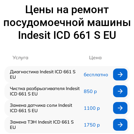
Цены на ремонт
посудомоечной машины
Indesit ICD 661 S EU
Услуга
Цена
Диагностика Indesit ICD 661 S
бесплатно
EU
Чистка разбрызгивателя Indesit
850 р
ICD 661 S EU
Замена датчика соли Indesit
1100 р
ICD 661 S EU
Замена ТЭН Indesit ICD 661 S
1750 р
EU