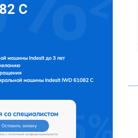
082 C
ой машины Indesit до 3 лет
 желанию
бращения
стиральной машины
Indesit IWD 61082 C
я со специалистом
Оставить заявку
есь c
политикой конфиденциальности