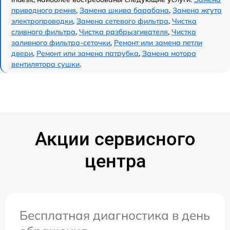
приводного ремня
,
Замена шкива барабана
,
Замена жгута
электропроводки
,
Замена сетевого фильтра
,
Чистка
сливного фильтра
,
Чистка разбрызгивателя
,
Чистка
заливного фильтра-сеточки
,
Ремонт или замена петли
двери
,
Ремонт или замена патрубка
,
Замена мотора
вентилятора сушки
.
Акции сервисного
центра
Бесплатная диагностика в день