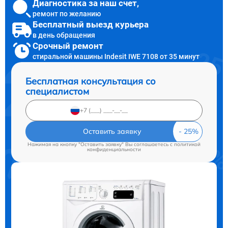
Диагностика за наш счет,
ремонт по желанию
Бесплатный выезд курьера
в день обращения
Срочный ремонт
стиральной машины Indesit IWE 7108 от 35 минут
Бесплатная консультация со
специалистом
Оставить заявку
Нажимая на кнопку "Оставить заявку" Вы соглашаетесь c
политикой
конфиденциальности