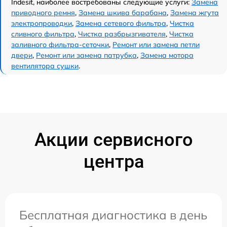
Indesit, наиболее востребованы следующие услуги:
Замена
приводного ремня
,
Замена шкива барабана
,
Замена жгута
электропроводки
,
Замена сетевого фильтра
,
Чистка
сливного фильтра
,
Чистка разбрызгивателя
,
Чистка
заливного фильтра-сеточки
,
Ремонт или замена петли
двери
,
Ремонт или замена патрубка
,
Замена мотора
вентилятора сушки
.
Акции сервисного
центра
Бесплатная диагностика в день