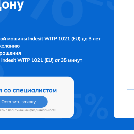
Дону
ой машины Indesit WITP 1021 (EU) до 3 лет
 желанию
бращения
ndesit WITP 1021 (EU) от 35 минут
я со специалистом
Оставить заявку
есь c
политикой конфиденциальности