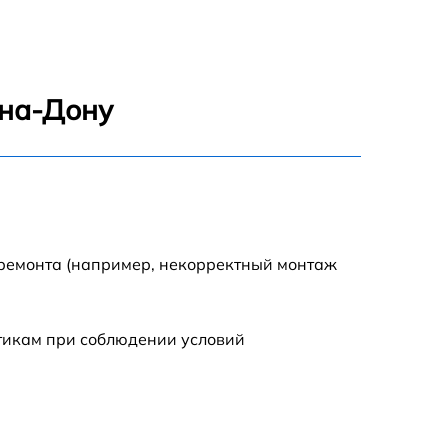
2450 р
1800 р
-на-Дону
1100 р
1100 р
1800 р
 ремонта (например, некорректный монтаж
1000 р
стикам при соблюдении условий
1550 р
1550 р