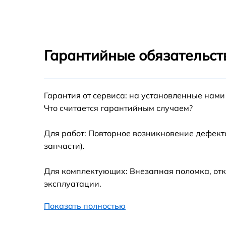
Ремонт платы управления (восстановление)
Indesit WITP 1021 (EU)
Замена блока управления Indesit WITP 102
(EU)
Гарантийные обязательст
Ремонт/замена датчика температуры Indesit
WITP 1021 (EU)
Гарантия от сервиса: на установленные нами
Замена УБЛ Indesit WITP 1021 (EU)
Что считается гарантийным случаем?
Замена циркуляционного насоса Indesit
WITP 1021 (EU)
Для работ: Повторное возникновение дефект
запчасти).
Замена сливного шланга Indesit WITP 1021
(EU)
Для комплектующих: Внезапная поломка, отк
Замена сливного насоса Indesit WITP 1021
эксплуатации.
(EU)
Показать полностью
Замена прессостата Indesit WITP 1021 (EU)