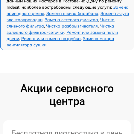
данным наших мастеров в Ростове-на-Дону по ремонту
Indesit, наиболее востребованы следующие услуги:
Замена
приводного ремня
,
Замена шкива барабана
,
Замена жгута
электропроводки
,
Замена сетевого фильтра
,
Чистка
сливного фильтра
,
Чистка разбрызгивателя
,
Чистка
заливного фильтра-сеточки
,
Ремонт или замена петли
двери
,
Ремонт или замена патрубка
,
Замена мотора
вентилятора сушки
.
Акции сервисного
центра
Бесплатная диагностика в день