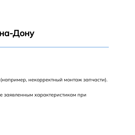
2450 р
1800 р
-на-Дону
1100 р
1100 р
1800 р
 (например, некорректный монтаж запчасти).
1000 р
ие заявленным характеристикам при
1550 р
1550 р