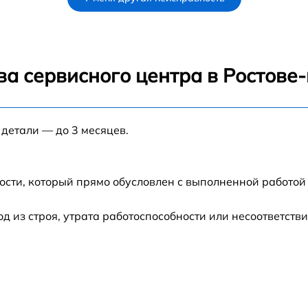
от 60 мин
от 60 мин
ва сервисного центра в Ростове
от 60 мин
 детали — до 3 месяцев.
от 60 мин
от 60 мин
ости, который прямо обусловлен с выполненной работой
от 60 мин
из строя, утрата работоспособности или несоответств
3X
от 60 мин
от 60 мин