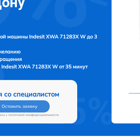
Дону
ой машины Indesit XWA 71283X W до 3
 желанию
бращения
Indesit XWA 71283X W от 35 минут
я со специалистом
Оставить заявку
есь c
политикой конфиденциальности