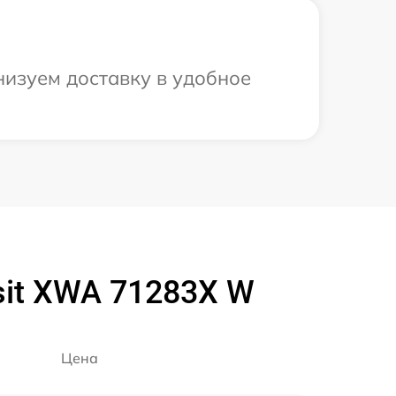
низуем доставку в удобное
it XWA 71283X W
Цена