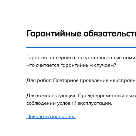
Ремонт платы управления (восстановление)
Indesit XWA 71283X W
Замена блока управления Indesit XWA
71283X W
Гарантийные обязательст
Ремонт/замена датчика температуры Indesit
XWA 71283X W
Гарантия от сервиса: на установленные нами
Замена УБЛ Indesit XWA 71283X W
Что считается гарантийным случаем?
Замена циркуляционного насоса Indesit
XWA 71283X W
Для работ: Повторное проявление неисправн
Замена сливного шланга Indesit XWA
Для комплектующих: Преждевременный выход 
71283X W
соблюдении условий эксплуатации.
Замена сливного насоса Indesit XWA 7128
W
Показать полностью
Замена прессостата Indesit XWA 71283X W