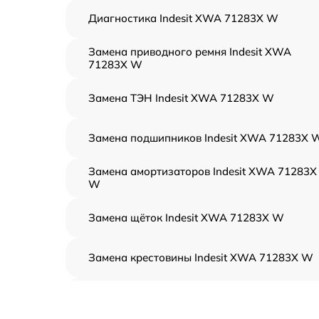
Диагностика Indesit XWA 71283X W
Замена приводного ремня Indesit XWA
71283X W
Замена ТЭН Indesit XWA 71283X W
Замена подшипников Indesit XWA 71283X 
Замена амортизаторов Indesit XWA 71283X
W
Замена щёток Indesit XWA 71283X W
Замена крестовины Indesit XWA 71283X W
Корпусный ремонт (замена резинок,
креплений, кнопок) Indesit XWA 71283X W