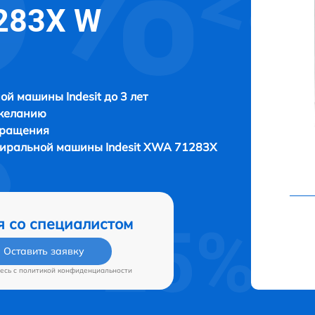
1283X W
ой машины Indesit до 3 лет
 желанию
бращения
стиральной машины
Indesit XWA 71283X
я со специалистом
Оставить заявку
есь c
политикой конфиденциальности