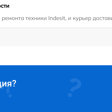
сти
емонта техники Indesit, и курьер достави
ция?