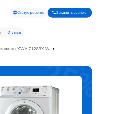
Статус ремонта
Заказать звонок
ы
Отзывы
й машины XWA 71283X W