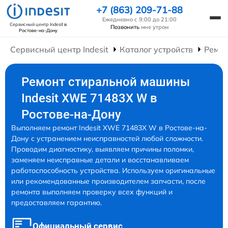
+7 (863) 209-71-88
Ежедневно с 9:00 до 21:00
Сервисный центр Indesit
в
Позвонить
мне утром
Ростове-на-Дону
Сервисный центр Indesit
Каталог устройств
Ремо
Ремонт стиральной машины
Indesit XWE 71483X W в
Ростове-на-Дону
Выполняем ремонт Indesit XWE 71483X W в Ростове-на-
Дону с устранением неисправностей любой сложности.
Проводим диагностику, выявляем причины поломки,
заменяем неисправные детали и восстанавливаем
работоспособность устройства. Используем оригинальные
или рекомендованные производителем запчасти, после
ремонта выполняем проверку всех функций и
предоставляем гарантию.
Официальный сервис