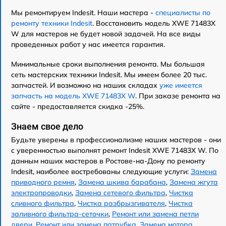
Мы ремонтируем Indesit. Наши мастера -
специалисты по
ремонту техники Indesit
. Восстановить модель XWE 71483X
W для мастеров не будет новой задачей. На все виды
проведенных работ у нас имеется гарантия.
Минимальные сроки выполнения ремонта. Мы большая
сеть мастерских техники Indesit. Мы имеем более 20 тыс.
запчастей. И возможно на наших складах
уже имеется
запчасть на модель XWE 71483X W
. При заказе ремонта на
сайте - предоставляется скидка -25%.
Знаем свое дело
Будьте уверены в профессионализме наших мастеров - они
с уверенностью выполнят ремонт Indesit XWE 71483X W. По
данным наших мастеров в Ростове-на-Дону по ремонту
Indesit, наиболее востребованы следующие услуги:
Замена
приводного ремня
,
Замена шкива барабана
,
Замена жгута
электропроводки
,
Замена сетевого фильтра
,
Чистка
сливного фильтра
,
Чистка разбрызгивателя
,
Чистка
заливного фильтра-сеточки
,
Ремонт или замена петли
двери
,
Ремонт или замена патрубка
,
Замена мотора