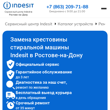
+7 (863) 209-71-88
Ежедневно с 9:00 до 21:00
Сервисный центр Indesit
в
Ростове-на-Дону
Сервисный центр Indesit
Каталог устройств
Ремо
Замена крестовины
стиральной машины
Indesit в Ростове-на-Дону
Официальный сервис
Гарантийное обслуживание
до 3 лет
Диагностика за наш счет,
ремонт по желанию
Бесплатный выезд курьера
в день обращения
Срочный ремонт
от 35 минут