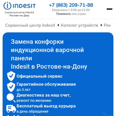
+7 (863) 209-71-88
Ежедневно с 9:00 до 21:00
Сервисный центр Indesit
в
Позвонить
мне утром
Ростове-на-Дону
Сервисный центр Indesit
Каталог устройств
Ремон
Замена конфорки
индукционной варочной
панели
Indesit в Ростове-на-Дону
Официальный сервис
Гарантийное обслуживание
до 3 лет
Диагностика за наш счет,
ремонт по желанию
Бесплатный выезд курьера
в день обращения